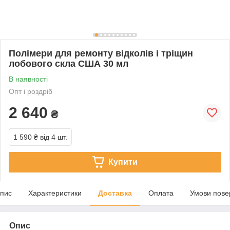
Полімери для ремонту відколів і тріщин
лобового скла США 30 мл
В наявності
Опт і роздріб
2 640
₴
1 590 ₴
від 4 шт.
Купити
пис
Характеристики
Доставка
Оплата
Умови пове
Опис