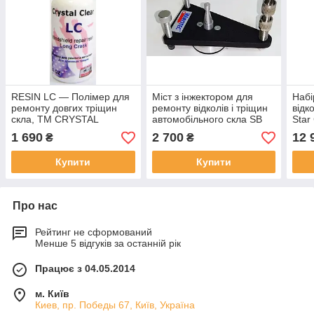
RESIN LC — Полімер для
Міст з інжектором для
Набі
ремонту довгих тріщин
ремонту відколів і тріщин
відк
скла, ТМ CRYSTAL
автомобільного скла SB
Star
CLEAR, США — 30 мл
Classic
Fix
1 690
2 700
12 
₴
₴
Купити
Купити
Про нас
Рейтинг не сформований
Менше 5 відгуків за останній рік
Працює з 04.05.2014
м. Київ
Киев, пр. Победы 67, Київ, Україна