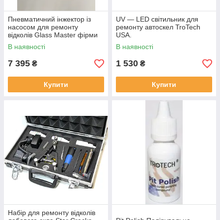
Пневматичний інжектор із
UV — LED світильник для
насосом для ремонту
ремонту автоскел TroTech
відколів Glass Master фірми
USA.
Trotech USA
В наявності
В наявності
7 395
1 530
₴
₴
Купити
Купити
Набір для ремонту відколів