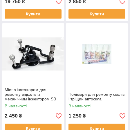
19 750
2 850
₴
₴
Купити
Купити
Міст з інжектором для
ремонту відколів із
Полімери для ремонту сколів
механічним інжектором SB
і тріщин автоскла
Base
В наявності
В наявності
2 450
1 250
₴
₴
Купити
Купити