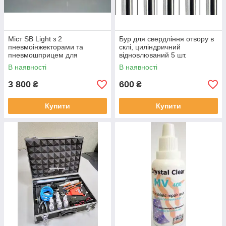
Міст SB Light з 2
Бур для свердління отвору в
пневмоінжекторами та
склі, циліндричний
пневмошприцем для
відновлюваний 5 шт.
ремонту тріщин і відколів
В наявності
В наявності
автостекол
3 800
600
₴
₴
Купити
Купити