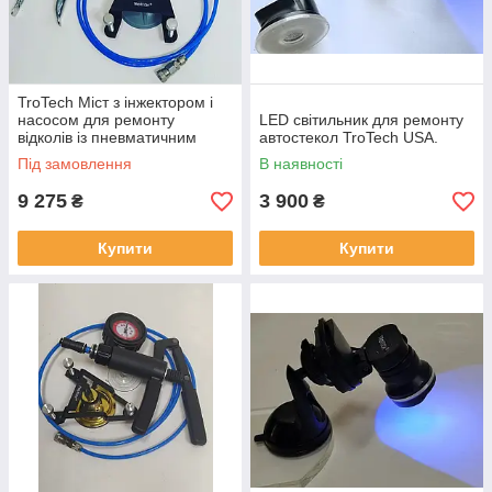
TroTech Міст з інжектором і
насосом для ремонту
LED світильник для ремонту
відколів із пневматичним
автостекол TroTech USA.
інжектором Glass Master
Під замовлення
В наявності
9 275
3 900
₴
₴
Купити
Купити