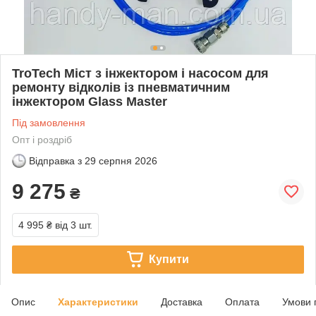
TroTech Міст з інжектором і насосом для
ремонту відколів із пневматичним
інжектором Glass Master
Під замовлення
Опт і роздріб
Відправка з
29 серпня 2026
9 275
₴
4 995 ₴
від 3 шт.
Купити
Опис
Характеристики
Доставка
Оплата
Умови 