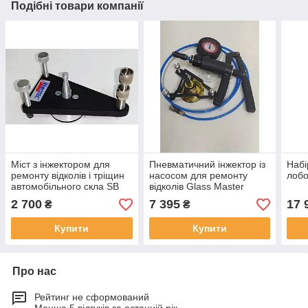
Подібні товари компанії
Міст з інжектором для
Пневматичний інжектор із
Набі
ремонту відколів і тріщин
насосом для ремонту
лобо
автомобільного скла SB
відколів Glass Master
Classic
фірми Trotech USA
2 700
7 395
17 
₴
₴
Купити
Купити
Про нас
Рейтинг не сформований