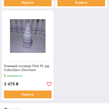
Купити
Купити
Рожевий полімер Pink PL від
CobraXpro Denmark
В наявності
3 475
₴
Купити