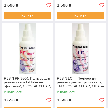
1 690
1 590
₴
₴
Купити
Купити
RESIN PF-3500, Полімер для
RESIN LC — Полімер для
ремонту скла Pit Filler —
ремонту довгих тріщин скла,
"фінішний", CRYSTAL CLEAR,
ТМ CRYSTAL CLEAR, США —
США — 30 мл.
30 мл
В наявності
В наявності
1 650
1 690
₴
₴