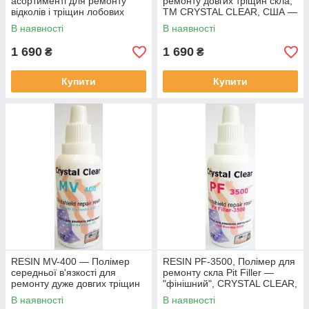
асортименті для ремонту
ремонту довгих тріщин скла,
відколів і тріщин лобових
ТМ CRYSTAL CLEAR, США —
скел США 30 мл
30 мл
В наявності
В наявності
1 690
1 690
₴
₴
Купити
Купити
RESIN MV-400 — Полімер
RESIN PF-3500, Полімер для
середньої в'язкості для
ремонту скла Pit Filler —
ремонту дуже довгих тріщин
"фінішний", CRYSTAL CLEAR,
скла, CRYSTAL CLEAR, США
США — 30 мл.
В наявності
В наявності
— 30 мл