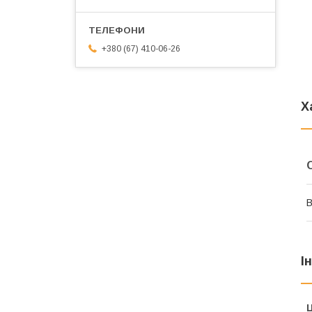
+380 (67) 410-06-26
Х
В
І
Ц