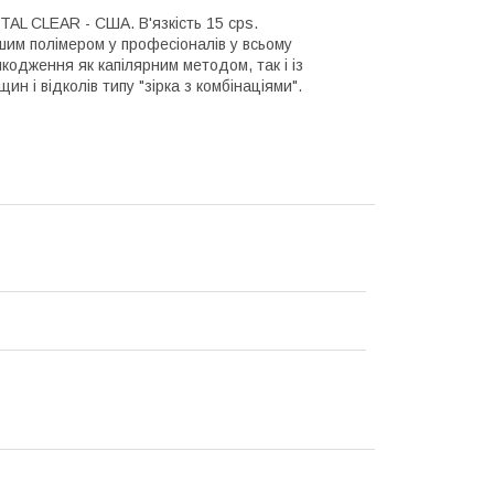
TAL CLEAR - США. В'язкість 15 cps.
им полімером у професіоналів у всьому
шкодження як капілярним методом, так і із
н і відколів типу "зірка з комбінаціями".