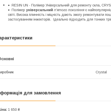
RESIN UN - Полімер Універсальний для ремонту скла, CRYS
Полімер
універсальний
п'ятого покоління
є найпопулярніш
світі. Висока плинність і міцність дають змогу ремонтувати по
застосуванням інжекторів. Ідеально підходить для тонких тріщи
арактеристики
Основні
иробник
Crystal
нформація для замовлення
іна:
1 650 ₴