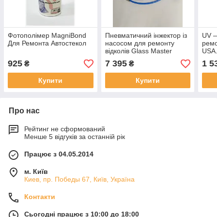
Фотополімер MagniBond
Пневматичний інжектор із
UV —
Для Ремонта Автостекол
насосом для ремонту
ремо
відколів Glass Master
USA
фірми Trotech USA
925
7 395
1 5
₴
₴
Купити
Купити
Про нас
Рейтинг не сформований
Менше 5 відгуків за останній рік
Працює з 04.05.2014
м. Київ
Киев, пр. Победы 67, Київ, Україна
Контакти
Сьогодні працює з 10:00 до 18:00