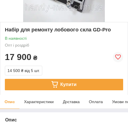
Набір для ремонту лобового скла GD-Pro
В наявності
Опт і роздріб
17 900
₴
14 500 ₴
від 5 шт.
Купити
Опис
Характеристики
Доставка
Оплата
Умови п
Опис