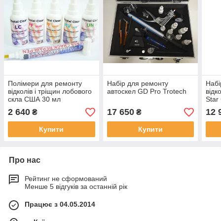
Полімери для ремонту
Набір для ремонту
Набі
відколів і тріщин лобового
автоскел GD Pro Trotech
відк
скла США 30 мл
Star
Fix
2 640
17 650
12 
₴
₴
Купити
Купити
Про нас
Рейтинг не сформований
Менше 5 відгуків за останній рік
Працює з 04.05.2014