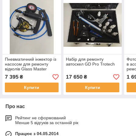
Пневматичний інжектор із
Набір для ремонту
Фото
насосом для ремонту
автоскел GD Pro Trotech
в ас
відколів Glass Master
ремо
фірми Trotech USA
лобо
7 395
17 650
1 6
₴
₴
Купити
Купити
Про нас
Рейтинг не сформований
Менше 5 відгуків за останній рік
Працює з 04.05.2014