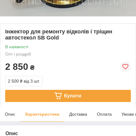
Інжектор для ремонту відколів і тріщин
автостекол SB Gold
В наявності
Опт і роздріб
2 850
₴
2 500 ₴
від 3 шт.
Купити
Опис
Характеристики
Доставка
Оплата
Умови 
Опис