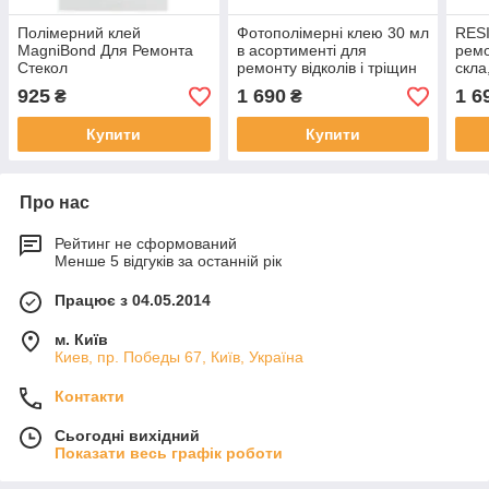
Полімерний клей
Фотополімерні клею 30 мл
RESI
MagniBond Для Ремонта
в асортименті для
ремо
Стекол
ремонту відколів і тріщин
скл
лобових скел США 30 мл
CLE
925
1 690
1 6
₴
₴
Купити
Купити
Про нас
Рейтинг не сформований
Менше 5 відгуків за останній рік
Працює з 04.05.2014
м. Київ
Киев, пр. Победы 67, Київ, Україна
Контакти
Сьогодні вихідний
Показати весь графік роботи