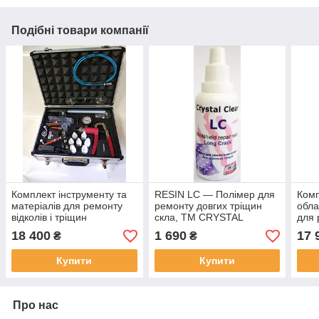
Подібні товари компанії
Комплект інструменту та
RESIN LC — Полімер для
Комп
матеріалів для ремонту
ремонту довгих тріщин
обла
відколів і тріщин
скла, ТМ CRYSTAL
для 
автостекол
CLEAR, США — 30 мл
18 400
1 690
17 
₴
₴
Купити
Купити
Про нас