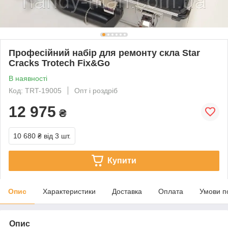
Професійний набір для ремонту скла Star
Cracks Trotech Fix&Go
В наявності
Код: TRT-19005
Опт і роздріб
12 975
₴
10 680 ₴
від 3 шт.
Купити
Опис
Характеристики
Доставка
Оплата
Умови п
Опис