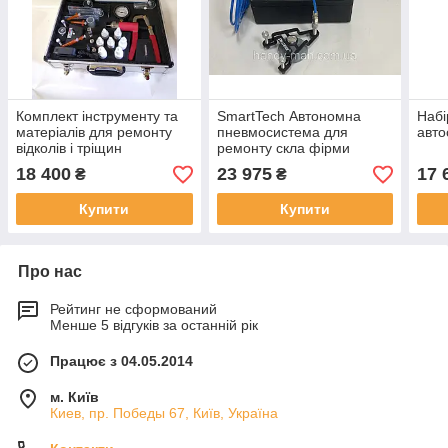
Комплект інструменту та
SmartTech Автономна
Набі
матеріалів для ремонту
пневмосистема для
авто
відколів і тріщин
ремонту скла фірми
автостекол
TroTech USA
18 400
23 975
17 
₴
₴
Купити
Купити
Про нас
Рейтинг не сформований
Менше 5 відгуків за останній рік
Працює з 04.05.2014
м. Київ
Киев, пр. Победы 67, Київ, Україна