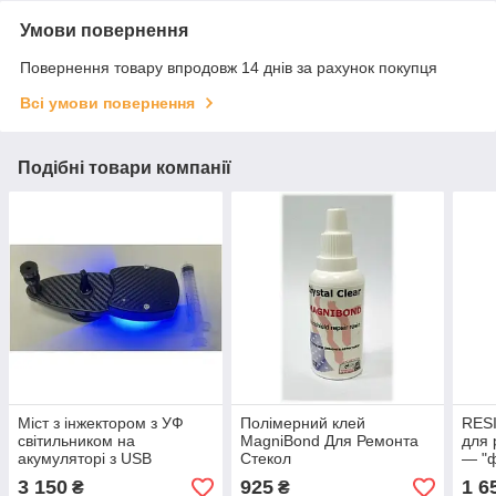
Умови повернення
Повернення товару впродовж 14 днів за рахунок покупця
Всі умови повернення
Подібні товари компанії
Міст з інжектором з УФ
Полімерний клей
RESI
світильником на
MagniBond Для Ремонта
для 
акумуляторі з USB
Стекол
— "ф
кабелем
CLE
3 150
925
1 6
₴
₴