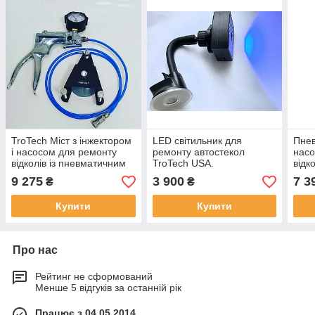
TroTech Міст з інжектором
LED світильник для
Пнев
і насосом для ремонту
ремонту автостекол
насо
відколів із пневматичним
TroTech USA.
відк
інжектором Glass Master
фірм
9 275
3 900
7 3
₴
₴
Купити
Купити
Про нас
Рейтинг не сформований
Менше 5 відгуків за останній рік
Працює з 04.05.2014